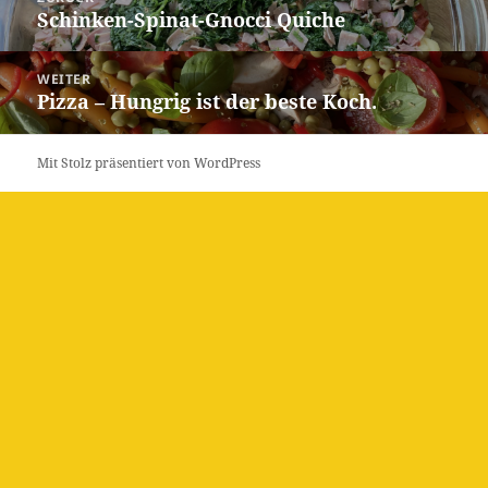
Schinken-Spinat-Gnocci Quiche
Vorheriger
Beitrag:
WEITER
Pizza – Hungrig ist der beste Koch.
Nächster
Beitrag:
Mit Stolz präsentiert von WordPress