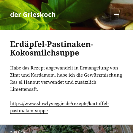
der Grieskoch
MENÜ
UND
WIDGETS
Erdäpfel-Pastinaken-
Kokosmilchsuppe
Habe das Rezept abgewandelt in Ermangelung von
Zimt und Kardamom, habe ich die Gewürzmischung
Ras el Hanout verwendet und zusätzlich
Limettensaft.
https://www.slowlyveggie.de/rezepte/kartoffel-
pastinaken-suppe
Beitragsnavigation
ZURÜCK