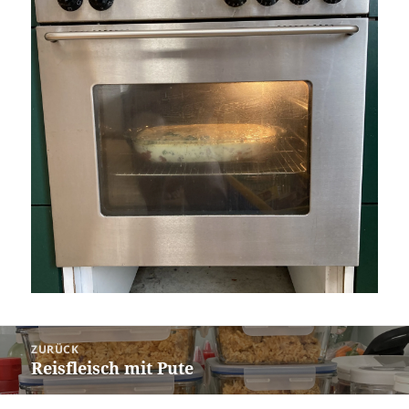
Beitragsnavigation
ZURÜCK
Reisfleisch mit Pute
Vorheriger
Beitrag: