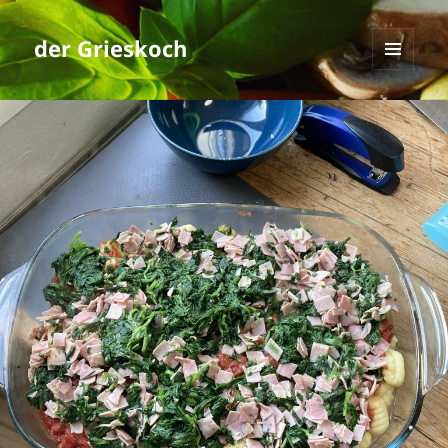
der Grieskoch
MENÜ
UND
WIDGETS