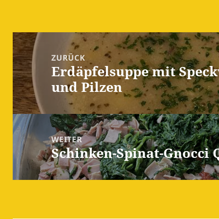
Beitragsnavigation
ZURÜCK
Erdäpfelsuppe mit Spec
Vorheriger
und Pilzen
Beitrag:
WEITER
Schinken-Spinat-Gnocci 
Nächster
Beitrag: