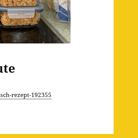
ute
eisch-rezept-192355