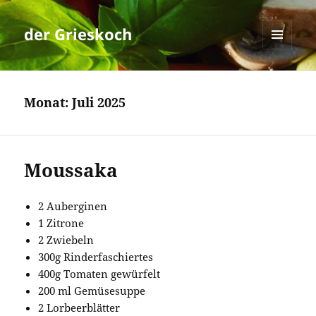
der Grieskoch
MENÜ
UND
WIDGETS
Monat:
Juli 2025
Moussaka
2 Auberginen
1 Zitrone
2 Zwiebeln
300g Rinderfaschiertes
400g Tomaten gewürfelt
200 ml Gemüsesuppe
2 Lorbeerblätter