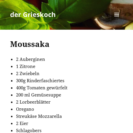
der Grieskoch
MENÜ
UND
WIDGETS
Moussaka
2 Auberginen
1 Zitrone
2 Zwiebeln
300g Rinderfaschiertes
400g Tomaten gewürfelt
200 ml Gemüsesuppe
2 Lorbeerblätter
Oregano
Streukäse Mozzarella
2 Eier
Schlagobers