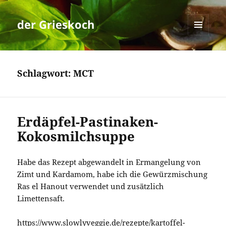
der Grieskoch
MENÜ
UND
WIDGETS
Schlagwort:
MCT
Erdäpfel-Pastinaken-
Kokosmilchsuppe
Habe das Rezept abgewandelt in Ermangelung von
Zimt und Kardamom, habe ich die Gewürzmischung
Ras el Hanout verwendet und zusätzlich
Limettensaft.
https://www.slowlyveggie.de/rezepte/kartoffel-