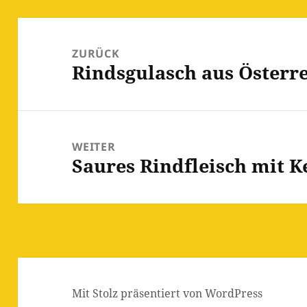
Beitragsnavigation
ZURÜCK
Rindsgulasch aus Österr
Vorheriger
Beitrag:
WEITER
Saures Rindfleisch mit K
Nächster
Beitrag:
Mit Stolz präsentiert von WordPress