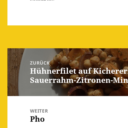
Beitragsnavigation
ZURÜCK
Hühnerfilet auf Kichere
Vorheriger
Sauerrahm-Zitronen-Min
Beitrag:
WEITER
Pho
Nächster
Beitrag: