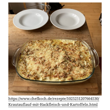
https://www.chefkoch.de/rezepte/1025251207664530/
Krautauflauf-mit-Hackfleisch-und-Kartoffeln.html