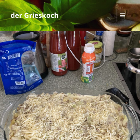
der Grieskoch
MENÜ
UND
WIDGETS